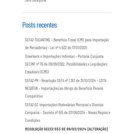
Posts recentes
SEFAZ-TOCANTINS – Benefício Fiscal ICMS para Importação
de Mercadorias – Lei nº 4.632 de 17/01/2025
Drawback x Importações Indiretas – Portaria Conjunta
SECINT nº 76 de 09/09/2022. Possibilidades x Legislações
Estaduais (ICMS)
SEFAZ-PR – Resolução SEFA nº 1.193 de 31/10/2024 – LISTA
NEGATIVA – Importações ao Abrigo do Benefício Paraná
Competitivo
SEFAZ-SC Importações Rodoviárias Mercosul x Dionísio
Cerqueira – Decreto nº 615 de 07/06/2024 – Novas Regras e
Condições
RESOLUÇÃO GECEX 553 DE 09/02/2024 [ALTERAÇÃO]