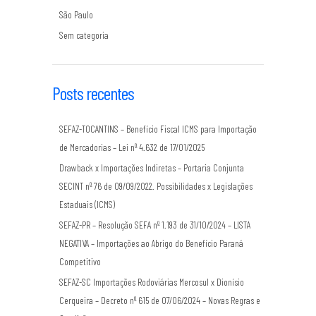
São Paulo
Sem categoria
Posts recentes
SEFAZ-TOCANTINS – Benefício Fiscal ICMS para Importação
de Mercadorias – Lei nº 4.632 de 17/01/2025
Drawback x Importações Indiretas – Portaria Conjunta
SECINT nº 76 de 09/09/2022. Possibilidades x Legislações
Estaduais (ICMS)
SEFAZ-PR – Resolução SEFA nº 1.193 de 31/10/2024 – LISTA
NEGATIVA – Importações ao Abrigo do Benefício Paraná
Competitivo
SEFAZ-SC Importações Rodoviárias Mercosul x Dionísio
Cerqueira – Decreto nº 615 de 07/06/2024 – Novas Regras e